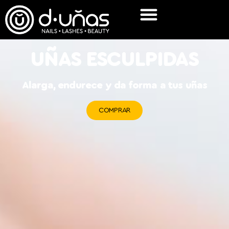
UÑAS ESCULPIDAS
Alarga, endurece y da forma a tus uñas
COMPRAR