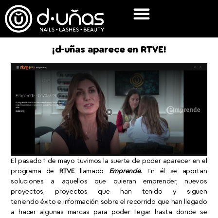
¡d-uñas aparece en RTVE!
El pasado 1 de mayo tuvimos la suerte de poder aparecer en el
programa de
RTVE
llamado
Emprende
. En él se aportan
soluciones a aquellos que quieran emprender, nuevos
proyectos, proyectos que han tenido y siguen
teniendo éxito e información sobre el recorrido que han llegado
a hacer algunas marcas para poder llegar hasta donde se