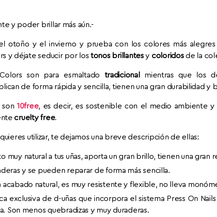
e y poder brillar más aún.-
del otoño y el invierno y prueba con los colores más alegre
s y déjate seducir por los
tonos brillantes
y
coloridos
de la col
 Colors son para esmaltado
tradicional
mientras que los d
lican de forma rápida y sencilla, tienen una gran durabilidad y br
y son
10free
, es decir, es sostenible con el medio ambiente y 
ente
cruelty free
.
quieres utilizar, te dejamos una breve descripción de ellas:
o muy natural a tus uñas, aporta un gran brillo, tienen una gran r
aderas y se pueden reparar de forma más sencilla.
n acabado natural, es muy resistente y flexible, no lleva monóme
ica exclusiva de d-uñas que incorpora el sistema Press On Nail
uña. Son menos quebradizas y muy duraderas.