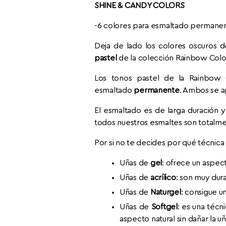
SHINE & CANDY COLORS
-6 colores para esmaltado permanent
Deja de lado los colores oscuros 
pastel
de la colección Rainbow Color
Los tonos pastel de la Rainbow
esmaltado
permanente
. Ambos se ap
El esmaltado es de larga duración 
todos nuestros esmaltes son totalm
Por si no te decides por qué técnica 
Uñas de
gel
: ofrece un aspect
Uñas de
acrílico
: son muy dur
Uñas de
Naturgel
: consigue u
Uñas de
Softgel
: es una técn
aspecto natural sin dañar la 