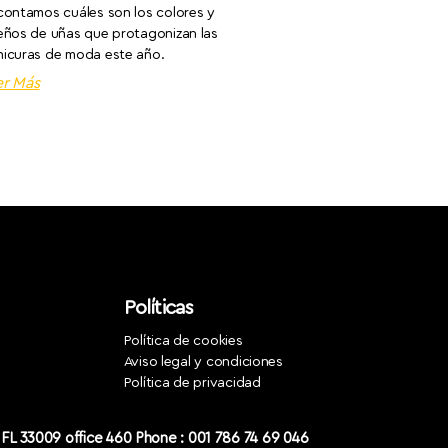
contamos cuáles son los colores y
eños de uñas que protagonizan las
icuras de moda este año.
er Más
Políticas
Política de cookies
Aviso legal y condiciones
Política de privacidad
, FL 33009 office 460 Phone : 001 786 74 69 046