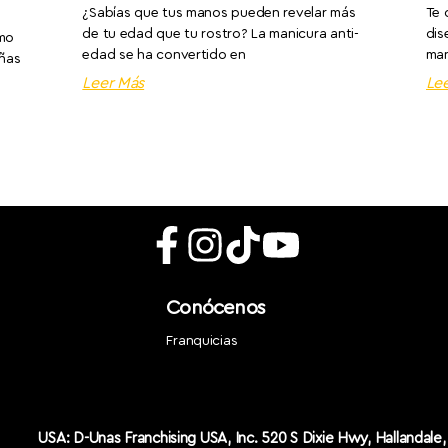
¿Sabías que tus manos pueden revelar más
Te 
de tu edad que tu rostro? La manicura anti-
dis
omo
edad se ha convertido en
man
uñas
Leer Más
Le
Conócenos
Franquicias
USA: D-Unas Franchising USA, Inc. 520 S Dixie Hwy, Hallandale