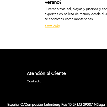
verano?
El verano trae sol, playas y piscinas y c
expertos en belleza de manos, desde d-
te contamos cómo mantenerlas
Leer Más
Atención al Cliente
Contacto
España: C/Compositor Lehmberg Ruiz 10 2º L13 29007 Málaga