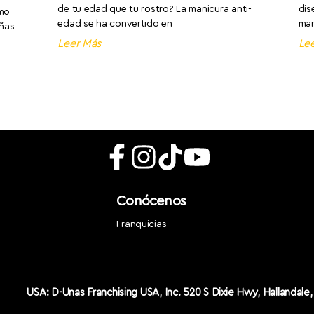
de tu edad que tu rostro? La manicura anti-
dis
omo
edad se ha convertido en
man
uñas
Leer Más
Le
Conócenos
Franquicias
USA: D-Unas Franchising USA, Inc. 520 S Dixie Hwy, Hallandale