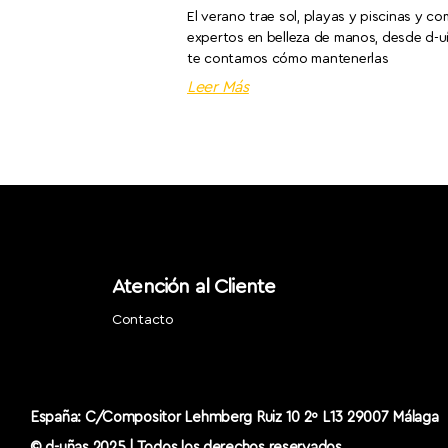
El verano trae sol, playas y piscinas y c
expertos en belleza de manos, desde d-
te contamos cómo mantenerlas
Leer Más
Atención al Cliente
Contacto
España: C/Compositor Lehmberg Ruiz 10 2º L13 29007 Málaga
© d-uñas 2025 | Todos los derechos reservados