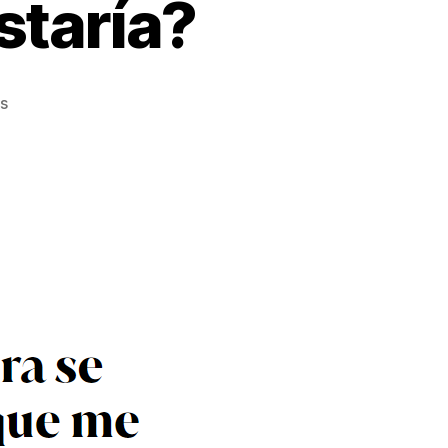
staría?
s