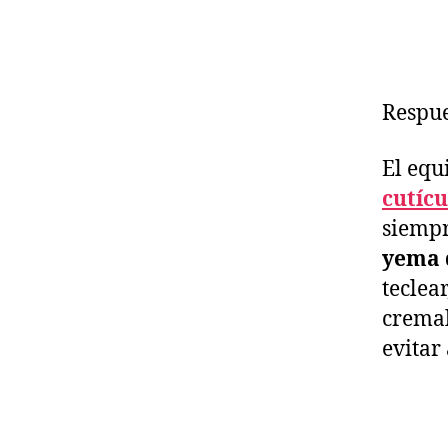
Respue
El equ
cutícu
siemp
yema 
teclea
cremal
evitar