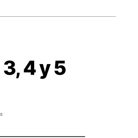
3, 4 y 5
s